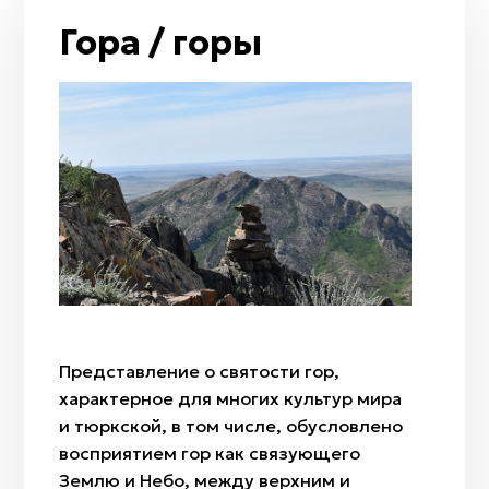
Таволга
Луна / полумесяц
Гора / горы
Арча
Рассвет
Ковыль
Сумерки
Полынь
Гром и молния
Тюльпан
Огонь
Радуга
Ветер
Дождь
Мизан көк
Бесқонақ
Бөрісыргақ
Представление о святости гор,
Наурыз
характерное для многих культур мира
Амал
и тюркской, в том числе, обусловлено
Қымыз мұрындық
восприятием гор как связующего
Нартуған / Нұртұған
Землю и Небо, между верхним и