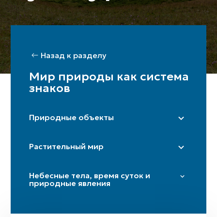
Назад к разделу
Мир природы как система
знаков
Природные объекты
Степь
Растительный мир
Гора / горы
Пещера
Тополь
Небесные тела, время суток и
Дорога / перекрёсток
Платан
природные явления
Река (истоки)
Береза
Звезды и плеяды
Гармала
Солнце