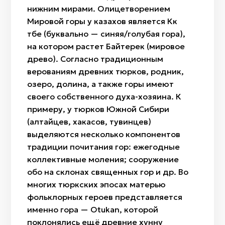
нижним мирами. Олицетворением
Мировой горы у казахов является Көк
төбе (буквально — синяя/голубая гора),
на котором растет Байтерек (мировое
древо). Согласно традиционным
верованиям древних тюрков, родник,
озеро, долина, а также горы имеют
своего собственного духа-хозяина. К
примеру, у тюрков Южной Сибири
(алтайцев, хакасов, тувинцев)
выделяются несколько компонентов
традиции почитания гор: ежегодные
коллективные моления; сооружение
обо на склонах священных гор и др. Во
многих тюркских эпосах матерью
фольклорных героев представляется
именно гора — Otukan, которой
поклонялись ещё древние хунну