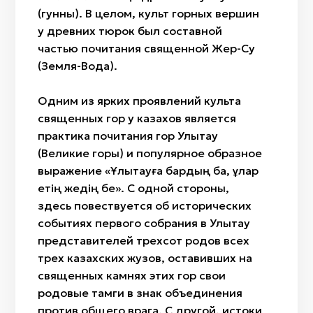
(гунны). В целом, культ горных вершин
у древних тюрок был составной
частью почитания священной Жер-Су
(Земля-Вода).
Одним из ярких проявлений культа
священных гор у казахов является
практика почитания гор Улытау
(Великие горы) и популярное образное
выражение «Ұлытауға бардың ба, ұлар
етің жедің бе». С одной стороны,
здесь повествуется об исторических
событиях первого собрания в Улытау
представителей трехсот родов всех
трех казахских жузов, оставивших на
священных камнях этих гор свои
родовые тамги в знак объединения
против общего врага. С другой, истоки