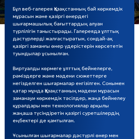
Бұл веб-галерея Қазақстанның бай көркемдік
мұрасын және қазіргі өнердегі
шығармашылық бағыттардың алуан
түрлілігін таныстырады. Галереяда ұлттық
дәстүрлерді жалғастыратын, сондай-ақ
қазіргі заманғы өнер үдерістерін көрсететін
туындылар ұсынылған.
Виртуалды көрмеге ұлттық бейнелерге,
рәміздерге және мәдени сюжеттерге
негізделген шығармалар енгізілген. Сонымен
қатар мұнда Қазақстанның мәдени мұрасын
заманауи көркемдік тәсілдер, жаңа бейнелеу
құралдары мен технологиялар арқылы
жаңаша түсіндіретін қазіргі суретшілердің
еңбектері де қамтылған.
Ұсынылған шығармалар дәстүрлі өнер мен