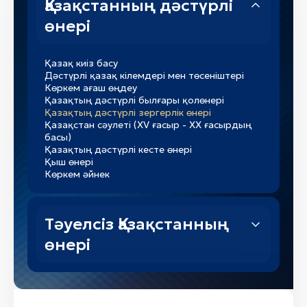
Қазақстанның дәстүрлі
өнері
Қазақ киіз басу
Дәстүрлі қазақ кілемдері мен төсеніштері
Көркем ағаш өңдеу
Қазақтың дәстүрлі былғары қолөнері
Қазақтың дәстүрлі зергерлік өнері
Қазақстан сәулеті (XV ғасыр - XX ғасырдың
басы)
Қазақтың дәстүрлі кесте өнері
Қыш өнері
Көркем әйнек
Тәуелсіз Қазақстанның
өнері
Сурет салу
Contemporary art
«Қазақстанның заманауи мүсін өнері»
Қазақстанның заманауи графика өнері