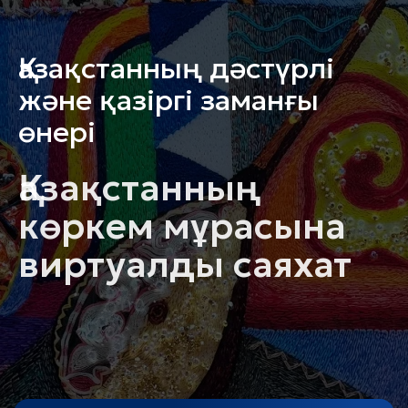
Қазақстанның дәстүрлі
және қазіргі заманғы
өнері
Қазақстанның
көркем мұрасына
виртуалды саяхат