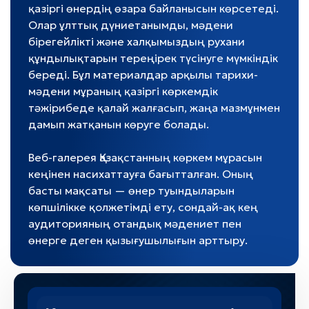
қазіргі өнердің өзара байланысын көрсетеді.
Олар ұлттық дүниетанымды, мәдени
бірегейлікті және халқымыздың рухани
құндылықтарын тереңірек түсінуге мүмкіндік
береді. Бұл материалдар арқылы тарихи-
мәдени мұраның қазіргі көркемдік
тәжірибеде қалай жалғасып, жаңа мазмұнмен
дамып жатқанын көруге болады.
Веб-галерея Қазақстанның көркем мұрасын
кеңінен насихаттауға бағытталған. Оның
басты мақсаты — өнер туындыларын
көпшілікке қолжетімді ету, сондай-ақ кең
аудиторияның отандық мәдениет пен
өнерге деген қызығушылығын арттыру.