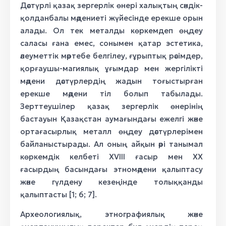
Жүзік
Дәстүрлі қазақ зергерлік өнері халықтың сәндік-
Зубочистка и ухочистка
Түйреуіш
Әйел белдігі
Білезік
Кұдағи жүзік
қолданбалы мәдениеті жүйесінде ерекше орын
Әйелдер ері
Қапсырма
Білезік
алады. Ол тек металды көркемдеп өңдеу
Жүзік
Қобыз
саласы ғана емес, сонымен қатар эстетика,
Әйел белдігі
Білезік
Жүзік
Жағылан
әлеуметтік мәртебе белгілеу, ғұрыптық рәсімдер,
Қапсырма
Білезік
Жүзік
қорғаушы-магиялық ұғымдар мен жергілікті
Жүген
Қапсырма
Білезік
мәдени дәстүрлердің жадын тоғыстырған
Құйысқан
Қапсырма
Білезік
ерекше мәдени тіл болып табылады.
Күміс белдік
Зерттеушілер қазақ зергерлік өнерінің
Білезік
бастауын Қазақстан аумағындағы ежелгі және
Кісе белдік
Білезік
ортағасырлық металл өңдеу дәстүрлерімен
Түйреуіш
байланыстырады. Ал оның айқын әрі танымал
Қапсырма
көркемдік келбеті XVIII ғасыр мен XX
Қапсырма
ғасырдың басындағы этномәдени қалыптасу
және гүлдену кезеңінде толыққанды
Қапсырма
қалыптасты [1; 6; 7].
Қапсырма
Археологиялық, этнографиялық және
Түйме