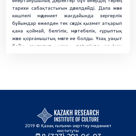
өнертанушылық деректер бұл өнердің терең
тарихи сабақтастығын дәлелдейді. Дала және
көшпелі мәдениет жағдайында зергерлік
бұйымдар ежелден тек сәндік қызмет атқарып
қана қоймай, белгілік, мәртебелік, ғұрыптық
және қорғаныштық мәнге ие болды. Ұзақ уақыт
бойы сақталып, қазақ дәстүрінде кеңінен
дамыған бұйымдардың қатарына сырғалар,
білезіктер, жүзіктер, сақиналар, алқалар,
салпыншақтар, сондай-ақ шашқа тағылатын
түрлі әшекейлер жатады. Кейінгі дәстүрлі
кезеңде, әсіресе XIX ғасыр мен XX ғасырдың
басында, бұл жүйе айқын типологиялық
құрылымға ие болып, әшекейлер қолданылу
мақсатына, тағылатын орнына, жас және
жыныс ерекшеліктеріне, сондай-ақ
символдық қызметіне қарай ажыратылды [6;
2019 © Қазақ ғылыми-зерттеу мәдениет
7].
институты