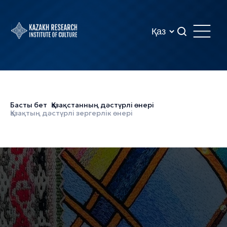
Басты бет
Қазақстанның дәстүрлі өнері
Қазақтың дәстүрлі зергерлік өнері