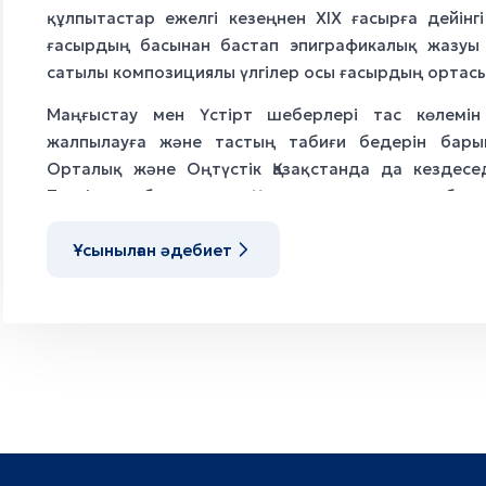
құлпытастар ежелгі кезеңнен XIX ғасырға дейінгі
ғасырдың басынан бастап эпиграфикалық жазуы 
сатылы композициялы үлгілер осы ғасырдың ортасы
Маңғыстау мен Үстірт шеберлері тас көлемін
жалпылауға және тастың табиғи бедерін бары
Орталық және Оңтүстік Қазақстанда да кездеседі
Түркістан облысындағы Қарнақ қалашығынан табылға
ешқандай белгісіз ірі қойтастар (ең көне үлгі), ү
Ұсынылған әдебиет
шағын құлпытастар, көлемді жұмыр қашау және 
пішінді «түркістандық» үлгілер, сондай-ақ күн-жұ
және екі сатылы құрылымды ескерткіштер. Құлп
пікірлері әртүрлі. Бір пікір бойынша, олар е
идеясымен байланыстырылады. Екінші тұжырым
бейнесінің көрінісі ретінде қарастырылады. С. Әж
якуттардың сэргэ атты ғұрыптық ат байлау бағанас
Күмбезді кесенелердің бірқатарының қабырғалары
бейнелейтін суреттермен безендірілуі ерекше на