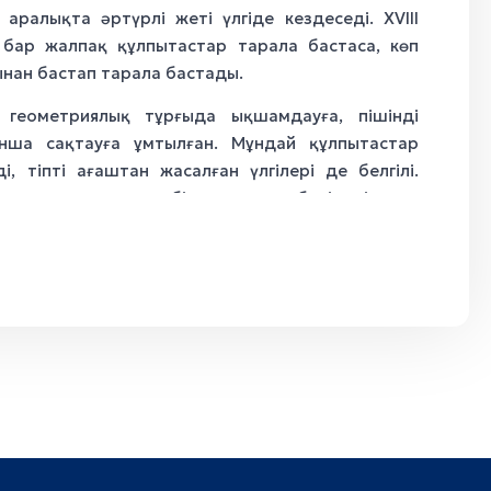
 аралықта әртүрлі жеті үлгіде кездеседі. XVIII
бар жалпақ құлпытастар тарала бастаса, көп
нан бастап тарала бастады.
 геометриялық тұрғыда ықшамдауға, пішінді
нша сақтауға ұмтылған. Мұндай құлпытастар
, тіпті ағаштан жасалған үлгілері де белгілі.
н тас құлпытастар бірнеше түрге бөлінеді: олар
стіңгі бөлігі үшбұрыш өрнектермен безендірілген
эпиграфикамен ерекшеленетін параллелепипед
лдыз бейнесі мен өрнектер түсірілген қойтастар
ытастардың семантикасы жөнінде ғалымдардың
р адамның жаратушы күшін бейнелейтін менгир
да құлпытас Әлем діңгегі немесе Бәйтерек
іғали бұл пікірді дамыта отырып, құлпытастарды
ына ұқсас ритуалдық нышан ретінде түсіндіреді.
 мен күмбездерінің киіз үйдің ішкі көрінісін
зар аударады. Бұл суреттерді салу үшін қазақ