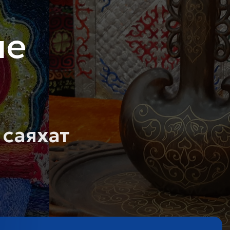
не
 саяхат