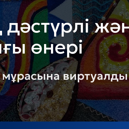
 дәстүрлі жә
нғы өнері
 мұрасына виртуалды