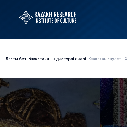
Басты бет
Қазақстанның дәстүрлі өнері
Қазақстан сәулеті 