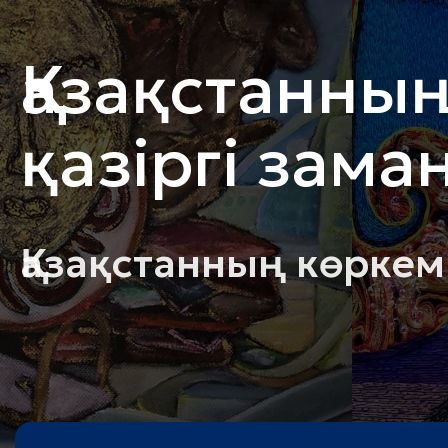
Қазақстанның
қазіргі зама
Қазақстанның көркем