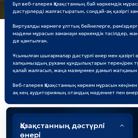
Бұл веб-галерея Қазақстанның бай көркемдік мұра
дәстүрлерді жалғастыратын, сондай-ақ қазіргі за
Виртуалды көрмеге ұлттық бейнелерге, рәміздерг
мәдени мұрасын заманауи көркемдік тәсілдер, жа
де қамтылған.
Ұсынылған шығармалар дәстүрлі өнер мен қазіргі 
халқымыздың рухани құндылықтарын тереңірек түс
қалай жалғасып, жаңа мазмұнмен дамып жатқанын
Веб-галерея Қазақстанның көркем мұрасын кеңінен
ақ кең аудиторияның отандық мәдениет пен өнер
Қазақстанның дәстүрлі
өнері