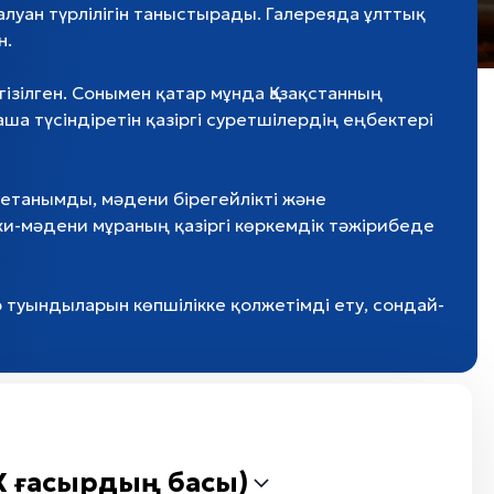
луан түрлілігін таныстырады. Галереяда ұлттық
н.
зілген. Сонымен қатар мұнда Қазақстанның
а түсіндіретін қазіргі суретшілердің еңбектері
иетанымды, мәдени бірегейлікті және
хи-мәдени мұраның қазіргі көркемдік тәжірибеде
 туындыларын көпшілікке қолжетімді ету, сондай-
XX ғасырдың басы)