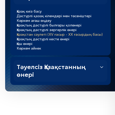
Қазақ киіз басу
Дәстүрлі қазақ кілемдері мен төсеніштері
Көркем ағаш өңдеу
Қазақтың дәстүрлі былғары қолөнері
Қазақтың дәстүрлі зергерлік өнері
Қазақстан сәулеті (XV ғасыр - XX ғасырдың басы)
Қазақтың дәстүрлі кесте өнері
Қыш өнері
Көркем әйнек
Тәуелсіз Қазақстанның
өнері
Сурет салу
Contemporary art
«Қазақстанның заманауи мүсін өнері»
Қазақстанның заманауи графика өнері
Муралдар Қазақстандағы урбанистикалық өнер
Көркем тоқыма өнері
Қазақстанның авторлық керамикасы: дәстүрлі