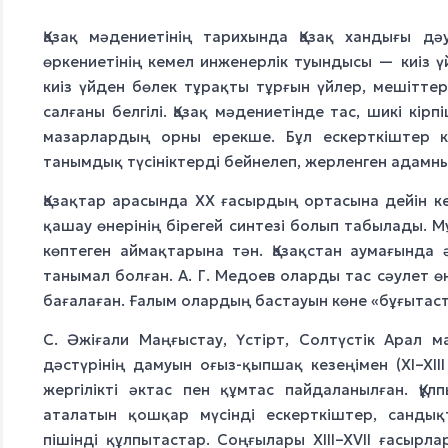
Қазақ мәдениетінің тарихында Қазақ хандығы дә
өркениетінің кемел инженерлік туындысы — киіз 
киіз үйден бөлек тұрақты тұрғын үйлер, мешітте
салғаны белгілі. Қазақ мәдениетінде тас, шикі кі
мазарлардың орны ерекше. Бұл ескерткіштер кие
танымдық түсініктерді бейнелеп, жерленген адамны
Қазақтар арасында XX ғасырдың ортасына дейін ке
қашау өнерінің бірегей синтезі болып табылады. 
көптеген аймақтарына тән. Қазақстан аумағында 
танымал болған. А. Г. Медоев оларды тас сәулет 
бағалаған. Ғалым олардың бастауын көне «бұғыта
С. Әжіғали Маңғыстау, Үстірт, Солтүстік Арал 
дәстүрінің дамуын оғыз-қыпшақ кезеңімен (XI–XIII
жергілікті әктас пен құмтас пайдаланылған. Құл
аталатын қошқар мүсінді ескерткіштер, сандық
пішінді құлпытастар. Соңғылары XIII–XVII ғасыр