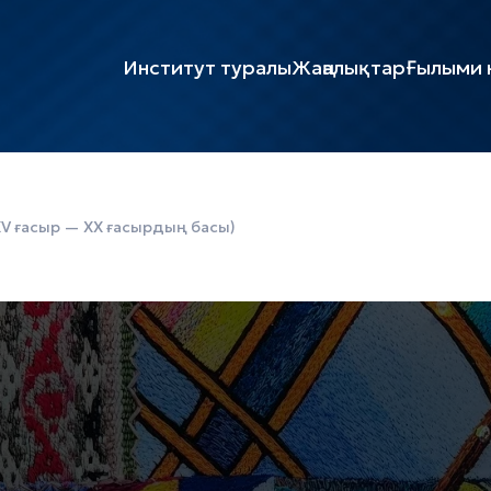
Институт туралы
Жаңалықтар
Ғылыми к
(XV ғасыр — XX ғасырдың басы)