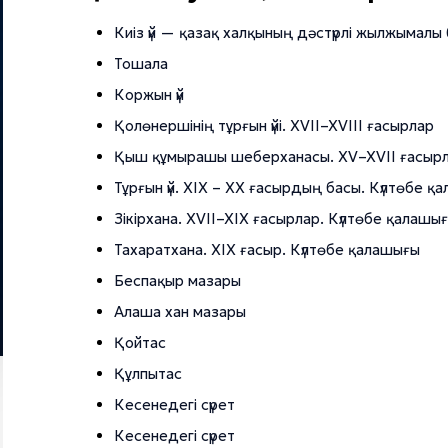
Киіз үй — қазақ халқының дәстүрлі жылжымалы
Тошала
Коржын үй
Қолөнершінің тұрғын үйі. XVII–XVIII ғасырлар
Қыш құмырашы шеберханасы. XV–XVII ғасырл
Тұрғын үй. XIX – XX ғасырдың басы. Күлтөбе қ
Зікірхана. XVII–XIX ғасырлар. Күлтөбе қалашы
Тахаратхана. XIX ғасыр. Күлтөбе қалашығы
Беспақыр мазары
Алаша хан мазары
Қойтас
Құлпытас
Кесенедегі сүрет
Кесенедегі сүрет