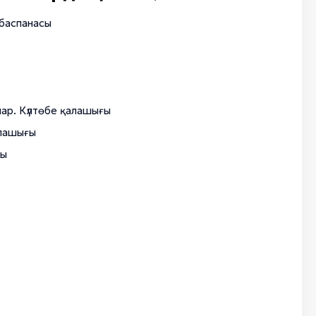
 баспанасы
ар. Күлтөбе қалашығы
алашығы
ғы