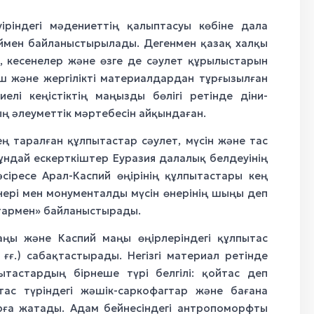
уіріндегі мәдениеттің қалыптасуы көбіне дала
үймен байланыстырылады. Дегенмен қазақ халқы
р, кесенелер және өзге де сәулет құрылыстарын
рпіш және жергілікті материалдардан тұрғызылған
лі кеңістіктің маңызды бөлігі ретінде діни-
ң әлеуметтік мәртебесін айқындаған.
ң таралған құлпытастар сәулет, мүсін және тас
Мұндай ескерткіштер Еуразия далалық белдеуінің
әсіресе Арал-Каспий өңірінің құлпытастары кең
өнері мен монументалды мүсін өнерінің шыңы деп
стармен» байланыстырады.
маңы және Каспий маңы өңірлеріндегі құлпытас
 ғғ.) сабақтастырады. Негізгі материал ретінде
пытастардың бірнеше түрі белгілі: қойтас деп
тас түріндегі жәшік-саркофагтар және бағана
ларға жатады. Адам бейнесіндегі антропоморфты