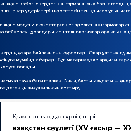
сын және қазіргі өнердегі шығармашылық бағыттардың а
манғы өнер үдерістерін көрсететін туындылар ұсынылға
е және мәдени сюжеттерге негізделген шығармалар енгі
ңа бейнелеу құралдары мен технологиялар арқылы жаңаш
өнердің өзара байланысын көрсетеді. Олар ұлттық дүн
інуге мүмкіндік береді. Бұл материалдар арқылы тари
 көруге болады.
 насихаттауға бағытталған. Оның басты мақсаты — өнер
ге деген қызығушылығын арттыру.
Қазақстанның дәстүрлі өнері
Қазақстан сәулеті (XV ғасыр — 