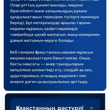
Олар ұлттық дүниетанымды, мәдени
бірегейлікті және халқымыздың рухани
құндылықтарын тереңірек түсінуге мүмкіндік
береді. Бұл материалдар арқылы тарихи-
мәдени мұраның қазіргі көркемдік
тәжірибеде қалай жалғасып, жаңа мазмұнмен
дамып жатқанын көруге болады.
Веб-галерея Қазақстанның көркем мұрасын
кеңінен насихаттауға бағытталған. Оның
басты мақсаты — өнер туындыларын
көпшілікке қолжетімді ету, сондай-ақ кең
аудиторияның отандық мәдениет пен
өнерге деген қызығушылығын арттыру.
Қазақстанның дәстүрлі