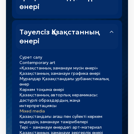
өнері
Қазақ киіз басу
Дәстүрлі қазақ кілемдері мен төсеніштері
Көркем ағаш өңдеу
Тәуелсіз Қазақстанның
Қазақтың дәстүрлі былғары қолөнері
Қазақтың дәстүрлі зергерлік өнері
өнері
Қазақстан сәулеті (XV ғасыр - XX ғасырдың
басы)
Қазақтың дәстүрлі кесте өнері
Сурет салу
Қыш өнері
Contemporary art
Көркем әйнек
«Қазақстанның заманауи мүсін өнері»
Қазақстанның заманауи графика өнері
Муралдар Қазақстандағы урбанистикалық
өнер
Көркем тоқыма өнері
Қазақстанның авторлық керамикасы:
дәстүрлі образдардың жаңа
интерпретациясы
Mixed media
Қазақстандағы ағаш пен сүйекті көркем
өңдеудің заманауи тәжірибелері
Тері – заманауи өнердегі арт-материал
Қазақстанның заманауи зергерлік өнері