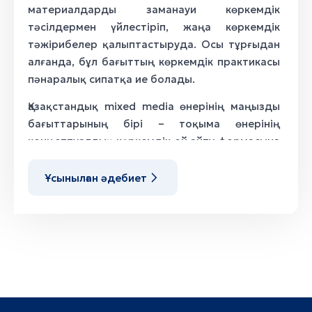
материалдарды заманауи көркемдік
тәсілдермен үйлестіріп, жаңа көркемдік
тәжірибелер қалыптастыруда. Осы тұрғыдан
алғанда, бұл бағыттың көркемдік практикасы
пәнаралық сипатқа ие болады.
Қазақстандық mixed media өнерінің маңызды
бағыттарының бірі – тоқыма өнерінің
концептуалдық көркемдік ой айту формасына
айналуы. Отандық суретшілер
шығармаларында тоқыма материалдары тек
Ұсынылған әдебиет
заттық нысан ретінде ғана емес, тарихи
жадымен, мәдени сабақтастықпен, архетиптік
бейнелермен және ұлттық дүниетаныммен
байланысты символдық мағыналардың
тасымалдаушысы ретінде көрінеді. Киізді,
дәстүрлі маталарды, текемет элементтерін
және кесте өнерін пайдалану арқылы