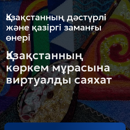
Қазақстанның дәстүрлі
және қазіргі заманғы
өнері
Қазақстанның
көркем мұрасына
виртуалды саяхат