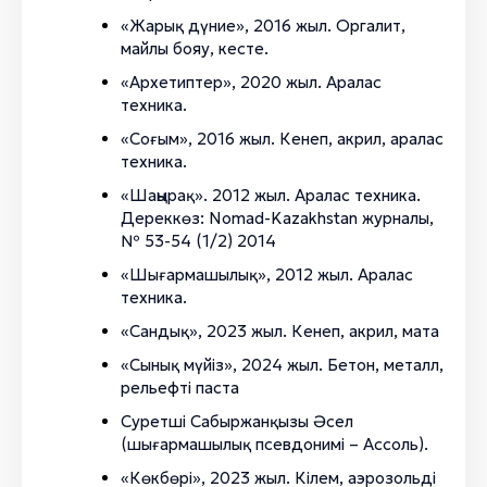
«Жарық дүние», 2016 жыл. Оргалит,
майлы бояу, кесте.
«Архетиптер», 2020 жыл. Аралас
техника.
«Соғым», 2016 жыл. Кенеп, акрил, аралас
техника.
«Шаңырақ». 2012 жыл. Аралас техника.
Дереккөз: Nomad-Kazakhstan журналы,
№ 53-54 (1/2) 2014
«Шығармашылық», 2012 жыл. Аралас
техника.
«Сандық», 2023 жыл. Кенеп, акрил, мата
«Сынық мүйіз», 2024 жыл. Бетон, металл,
рельефті паста
Суретші Сабыржанқызы Әсел
(шығармашылық псевдонимі – Ассоль).
«Көкбөрі», 2023 жыл. Кілем, аэрозольді