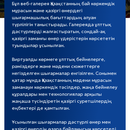
Бұл веб-галерея Қазақстанның бай көркемдік
мұрасын және қазіргі өнердегі
шығармашылық бағыттардың алуан
түрлілігін таныстырады. Галереяда ұлттық
дәстүрлерді жалғастыратын, сондай-ақ
қазіргі заманғы өнер үдерістерін көрсететін
туындылар ұсынылған.
Виртуалды көрмеге ұлттық бейнелерге,
рәміздерге және мәдени сюжеттерге
негізделген шығармалар енгізілген. Сонымен
қатар мұнда Қазақстанның мәдени мұрасын
заманауи көркемдік тәсілдер, жаңа бейнелеу
құралдары мен технологиялар арқылы
жаңаша түсіндіретін қазіргі суретшілердің
еңбектері де қамтылған.
Ұсынылған шығармалар дәстүрлі өнер мен
қазіргі өнердің өзара байланысын көрсетеді.