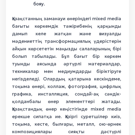
бояу.
Қазақстанның заманауи өнеріндегі mixed media
бағыты көркемдік тәжірибенің қарқынды
дамып келе жатқан және визуалды
мәдениеттің трансформациялық үдерістерін
айқын көрсететін маңызды салаларының бірі
болып табылады. Бұл бағыт бір көркем
туынды аясында әртүрлі материалдар,
техникалар мен медиумдарды біріктіруге
негізделеді. Олардың қатарына кескіндеме,
тоқыма өнері, коллаж, фотография, цифрлық
графика, инсталляция, сондай-ақ сәндік-
қолданбалы өнер элементтері жатады.
Қазақстандық өнер кеңістігінде mixed media
ерекше сипатқа ие. Қазіргі суретшілер киіз,
тоқыма, кесте, былғары, металл, ою-өрнек
композициялары сияқты дәстүрлі