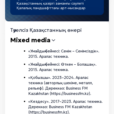
Қазақстанның қазіргі заманғы сәулеті
Қалалық ландшафттағы арт-нысандар
Тәуелсіз Қазақстанның өнері
Mixed media
«Умайдың бейнесі: Сенім – Сенімсіздік».
2015. Аралас техника.
«Умайдың бейнесі: Өткен – Болашақ».
2015. Аралас техника.
«Қобызшы». 2023–2024. Аралас
техника (авторлық шекіме, металл,
рельеф). Дереккөз: Business FM
Kazakhstan (https://businessfm.kz).
«Кездесу». 2017–2023. Аралас техника.
Дереккөз: Business FM Kazakhstan
(https://businessfm.kz).