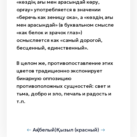
«көздің ағы мен қарасындай көру,
қорғау» употребляется в значении
«беречь как зеницу ока», а «көздің ағы
мен қарасындай» (в буквальном смысле
«как белок и зрачок глаз»)
осмысляется как «самый дорогой,
бесценный, единственный».
В целом же, противопоставление этих
цветов традиционно экспонирует
бинарную оппозицию
противоположных сущностей: свет и
тьма, добро и зло, печаль и радость и
т.п.
Ақ (белый)
Қызыл (красный)