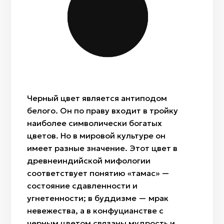
Лазурит
«Ит куйрык» (собачий хвост)
Домбра
Жылан бас/Ракушка каури
«Ботакөз» (глаз верблюжонка)
Сазсырнай
Саз/Глина
«Бөрi кұлақ» (волчьи уши)
Сыбызгы
Войлок (шерсть)
«Алақұрт» (пестрый паук)
Кость
«Жылан» (змея),
Дерево
«Ағаш гүл» (дерево-цветок)
Ткань/лоскут
Черный цвет является антиподом
«Өркен» (дословно стебель)
белого. Он по праву входит в тройку
«Райхангүл» (роза)
наиболее символически богатых
«Арпабас» (ячменная головка)
цветов. Но в мировой культуре он
имеет разные значение. Этот цвет в
древнеиндийской мифологии
соответствует понятию «тамас» —
состояние сдавленности и
угнетенности; в буддизме — мрак
невежества, а в конфуцианстве с
черным цветом связаны мудрость и