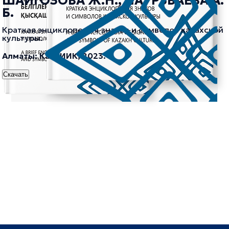
ШАЙГОЗОВА Ж.Н., НАУРЗБАЕВА А.
Б.
Краткая энциклопедия знаков и символов казахской
культуры.
Алматы: КазНИИК, 2023.
Скачать