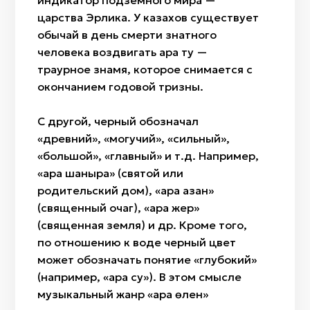
индикатор подземного мира —
царства Эрлика. У казахов существует
обычай в день смерти знатного
человека воздвигать қара ту —
траурное знамя, которое снимается с
окончанием годовой тризны.
С другой, черный обозначал
«древний», «могучий», «сильный»,
«большой», «главный» и т.д. Например,
«қара шанырақ» (святой или
родительский дом), «қара қазан»
(священный очаг), «қара жер»
(священная земля) и др. Кроме того,
по отношению к воде черный цвет
может обозначать понятие «глубокий»
(например, «қара су»). В этом смысле
музыкальный жанр «қара өлен»