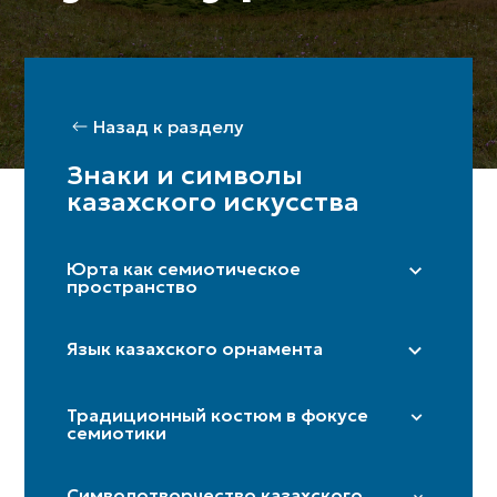
Назад к разделу
Знаки и символы
казахского искусства
Юрта как семиотическое
пространство
Правая сторона (мужская)/ Левая
сторона (женская)
Язык казахского орнамента
Шанырақ
«Дөнгелек» (солярный круг)
Бақан
Традиционный костюм в фокусе
«Күн көзі» (глаз солнца)
семиотики
Кереге/қанат
«Төрткулақ» (крестовина)
Дверь
Иткөйлек
«Шимай» (спираль)
Символотворчество казахского