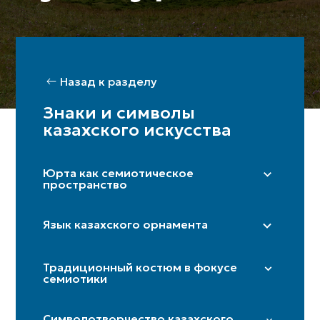
Назад к разделу
Знаки и символы
казахского искусства
Юрта как семиотическое
пространство
Правая сторона (мужская)/ Левая
сторона (женская)
Язык казахского орнамента
Шанырақ
«Дөнгелек» (солярный круг)
Бақан
Традиционный костюм в фокусе
«Күн көзі» (глаз солнца)
семиотики
Кереге/қанат
«Төрткулақ» (крестовина)
Дверь
Иткөйлек
«Шимай» (спираль)
Символотворчество казахского