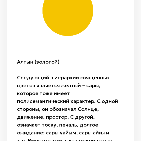
Лазурит
«Ит куйрык» (собачий хвост)
Домбра
Жылан бас/Ракушка каури
«Ботакөз» (глаз верблюжонка)
Сазсырнай
Саз/Глина
«Бөрi кұлақ» (волчьи уши)
Сыбызгы
Войлок (шерсть)
«Алақұрт» (пестрый паук)
Кость
«Жылан» (змея),
Дерево
«Ағаш гүл» (дерево-цветок)
Ткань/лоскут
Алтын (золотой)
«Өркен» (дословно стебель)
«Райхангүл» (роза)
Следующий в иерархии священных
«Арпабас» (ячменная головка)
цветов является желтый – сары,
которое тоже имеет
полисемантический характер. С одной
стороны, он обозначал Солнце,
движение, простор. С другой,
означает тоску, печаль, долгое
ожидание: сары уайым, сары қайғы и
т.д. Вместе с тем, в казахском языке