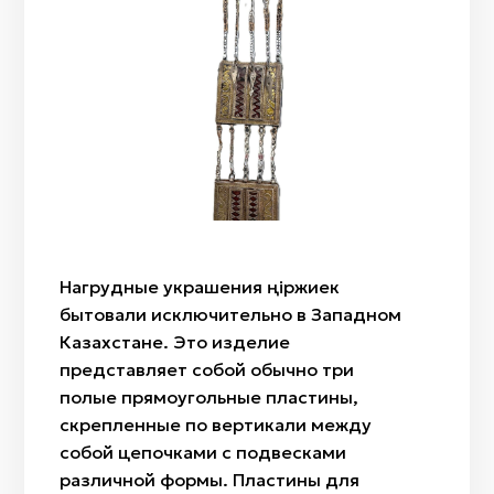
Лазурит
«Ит куйрык» (собачий хвост)
Домбра
Жылан бас/Ракушка каури
«Ботакөз» (глаз верблюжонка)
Сазсырнай
Саз/Глина
«Бөрi кұлақ» (волчьи уши)
Сыбызгы
Войлок (шерсть)
«Алақұрт» (пестрый паук)
Кость
«Жылан» (змея),
Дерево
«Ағаш гүл» (дерево-цветок)
Ткань/лоскут
«Өркен» (дословно стебель)
«Райхангүл» (роза)
«Арпабас» (ячменная головка)
Нагрудные украшения өңіржиек
бытовали исключительно в Западном
Казахстане. Это изделие
представляет собой обычно три
полые прямоугольные пластины,
скрепленные по вертикали между
собой цепочками с подвесками
различной формы. Пластины для