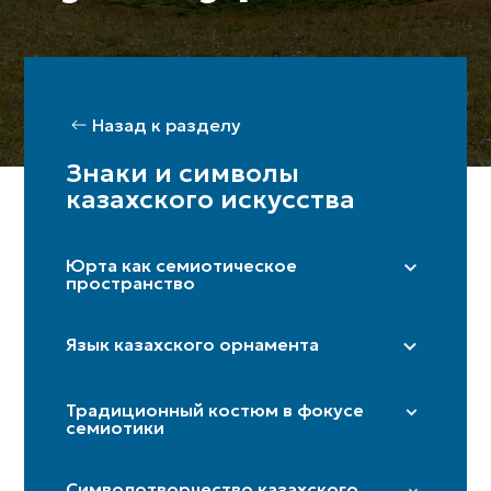
Назад к разделу
Знаки и символы
казахского искусства
Юрта как семиотическое
пространство
Правая сторона (мужская)/ Левая
сторона (женская)
Язык казахского орнамента
Шанырақ
«Дөнгелек» (солярный круг)
Бақан
Традиционный костюм в фокусе
«Күн көзі» (глаз солнца)
семиотики
Кереге/қанат
«Төрткулақ» (крестовина)
Дверь
Иткөйлек
«Шимай» (спираль)
Символотворчество казахского