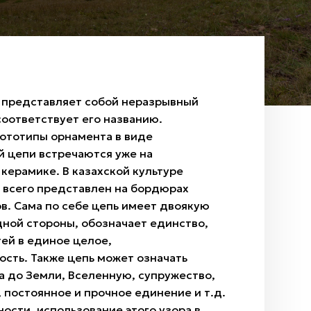
о представляет собой неразрывный
соответствует его названию.
ототипы орнамента в виде
й цепи встречаются уже на
керамике. В казахской культуре
 всего представлен на бордюрах
в. Сама по себе цепь имеет двоякую
дной стороны, обозначает единство,
ей в единое целое,
сть. Также цепь может означать
а до Земли, Вселенную, супружество,
постоянное и прочное единение и т.д.
ности, использование этого узора в