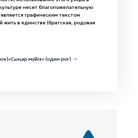
культуре несет благопожелательную
. является графическим текстом
 жить в единстве (братская, родовая
рюк)
«Сыңар мүйіз» (один рог)