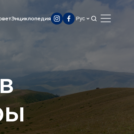
овет
Энциклопедия
в
ры