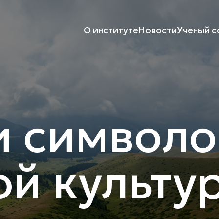
О институте
Новости
Ученый с
и символо
ой культу