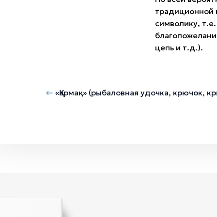
традиционной 
символику, т.е
благопожеланий
цепь и т.д.).
«Қармақ» (рыбаловная удочка, крючок, к