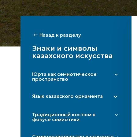
Назад к разделу
Знаки и символы
казахского искусства
Юрта как семиотическое
пространство
Правая сторона (мужская)/ Левая
сторона (женская)
Язык казахского орнамента
Шанырақ
«Дөнгелек» (солярный круг)
Бақан
Традиционный костюм в
«Күн көзі» (глаз солнца)
фокусе семиотики
Кереге/қанат
«Төрткулақ» (крестовина)
Дверь
Иткөйлек
«Шимай» (спираль)
Символотворчество казахского