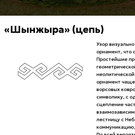
«Шынжыра» (цепь)
Узор визуальн
орнамент, что 
Простейшие пр
геометрическо
неолитической 
орнамент чаще
ворсовых ковро
символику, с о
сцепление част
взаимозависимо
лестницу с Неб
коммуникацию, 
По всей вероят