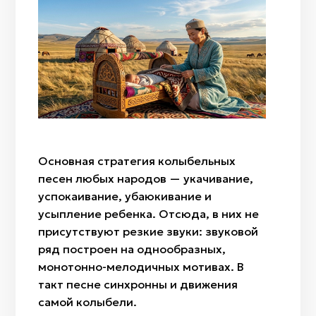
Лазурит
«Ит куйрык» (собачий хвост)
Домбра
Жылан бас/Ракушка каури
«Ботакөз» (глаз верблюжонка)
Сазсырнай
Саз/Глина
«Бөрi кұлақ» (волчьи уши)
Сыбызгы
Войлок (шерсть)
«Алақұрт» (пестрый паук)
Кость
«Жылан» (змея),
Дерево
«Ағаш гүл» (дерево-цветок)
Ткань/лоскут
«Өркен» (дословно стебель)
«Райхангүл» (роза)
Основная стратегия колыбельных
песен любых народов — укачивание,
«Арпабас» (ячменная головка)
успокаивание, убаюкивание и
усыпление ребенка. Отсюда, в них не
присутствуют резкие звуки: звуковой
ряд построен на однообразных,
монотонно-мелодичных мотивах. В
такт песне синхронны и движения
самой колыбели.