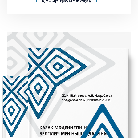
Қоныр дауыс
Жоқтау