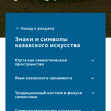
Назад к разделу
Знаки и символы
казахского искусства
Юрта как семиотическое
пространство
Правая сторона (мужская)/ Левая
сторона (женская)
Язык казахского орнамента
Шанырақ
«Дөнгелек» (солярный круг)
Бақан
Традиционный костюм в фокусе
«Күн көзі» (глаз солнца)
семиотики
Кереге/қанат
«Төрткулақ» (крестовина)
Дверь
Иткөйлек
«Шимай» (спираль)
Символотворчество казахского